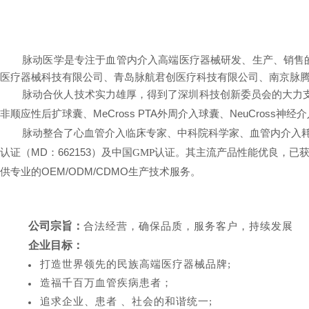
脉动医学是专注于血管内介入高端医疗器械研发、生产、销售
南京脉
医疗器械科技有限公司、
青岛脉航君创医疗科技有限公司、
脉动合伙人技术实力雄厚，得到了深圳科技创新委员会的大力
非顺应性后扩球囊、
MeCross PTA
NeuCross
外周介入球囊、
神经介
脉动整合了心血管介入临床专家、中科院科学家、血管内介入
（MD：662153）
认证
及中国GMP认证。其主流产品性能优良，已
OEM/ODM/CDMO
供专业的
生产技术服务
。
公司宗旨：
合法经营，确保品质，服务客户，持续发展
企业目标
：
打
造世
界领先的民族
高端医
疗器械品牌
;
造福千百万血管疾病患者；
追求企业、患者 、社会的和谐统一;