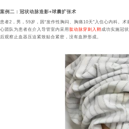
案例二：冠状动脉造影
+
球囊扩张术
患者
2
，男，
59
岁，因
“
发作性胸闷、胸痛
10
天
”
入住心内科。术
心团队为患者在介入导管室内采用
肱动脉穿刺入鞘
成功实施冠状
后观察止血器压迫紧致贴合紧密，没有血肿形成。