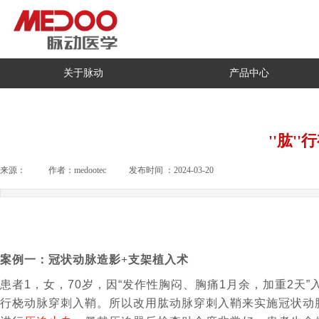
关于脉动
产品中心
''肱
来源：
|
作者：
medootec
|
发布时间 ：
2024-03-20
|
|
案例一：冠状动脉造影
+
支架植入术
患者
1
，女，
70
岁，因
“
发作性胸闷、胸痛
1
月余，加重
2
天
”
行桡动脉穿刺入鞘。所以改用肱动脉穿刺入鞘来实施冠状动